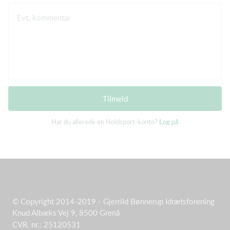
Evt. kommentar
Tilmeld
Har du allerede en Holdsport-konto?
Log på
© Copyright 2014-2019 - Gjerrild Bønnerup Idrætsforening
Knud Albæks Vej 9, 8500 Grenå
CVR. nr.: 25120531